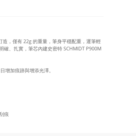
造，僅有 22g 的重量，筆身平穩配重，運筆輕
扎實，筆芯內建史密特 SCHMIDT P900M
逐日增加痕跡與增添光澤。
刮痕