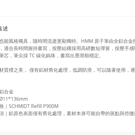
描述
也能風格獨具，隨時間流逝更顯獨特。HMM 原子筆由全鋁合金打
，適合長時間握持書寫，按壓結構採用高磅數短彈簧，按壓手感明確、
筆芯，筆尖採 TC 碳化鎢珠，書寫出墨滑順穩定。
材質樸之美， 僅有鋁材舊化處理，低調防滑，可以隨著使用，
鋁合金
11*136mm
SCHMIDT Refill P900M
項｜鋁原色表面僅有舊化處理，素材本身可能自帶的斑點與些微