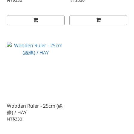
NT$330
NT$330
Wooden Ruler - 25cm (線
條) / HAY
NT$330